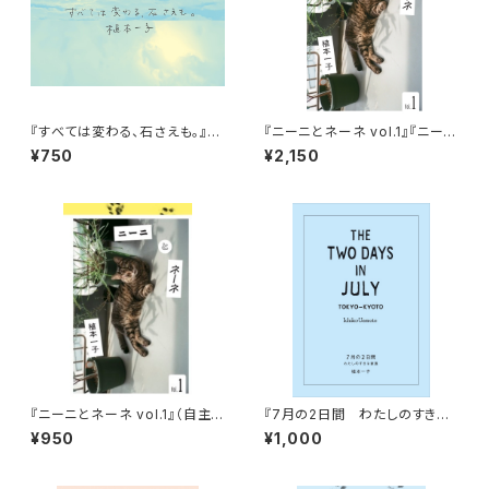
『すべては変わる、石さえも。』
『ニーニとネーネ vol.1』『ニーニ
（自主制作）
とネーネ vol.2』２冊セット
¥750
¥2,150
『ニーニとネーネ vol.1』（自主
『7月の2日間 わたしのすきな
制作）
家族』（自主制作）
¥950
¥1,000