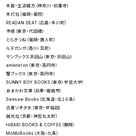
本屋・生活綴方（神奈川・妙蓮寺）
本灯社（福岡・薬院）
READAN DEAT（広島・本川町）
予感（東京・代田橋）
とらきつね（福岡・唐人町）
ルヌガンガ（香川・瓦町）
サンブックス浜田山（東京・浜田山）
amleteron（東京・高円寺）
蟹ブックス（東京・高円寺）
SUNNY BOY BOOKS（東京・学芸大学）
あまかわ文庫（兵庫・姫路市）
Seesaw Books（北海道・北１８条）
古書ソオダ水（東京・早稲田）
誠光社（京都・神宮丸太町）
HiBARI BOOKS & COFFEE（静岡）
MoMoBooks（大阪・九条）