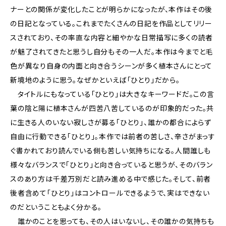
ナーとの関係が変化したことが明らかになったが、本作はその後
の日記となっている。これまでたくさんの日記を作品としてリリー
スされており、その率直な内容と細やかな日常描写に多くの読者
が魅了されてきたと思うし自分もその一人だ。本作は今までと毛
色が異なり自身の内面と向き合うシーンが多く植本さんにとって
新境地のように思う。なぜかといえば「ひとり」だから。
タイトルにもなっている「ひとり」は大きなキーワードだ。この言
葉の陰と陽に植本さんが四苦八苦しているのが印象的だった。共
に生きる人のいない寂しさが募る「ひとり」、誰かの都合によらず
自由に行動できる「ひとり」。本作では前者の苦しさ、辛さがまっす
ぐ書かれており読んでいる側も苦しい気持ちになる。人間誰しも
様々なバランスで「ひとり」と向き合っていると思うが、そのバラン
スのあり方は千差万別だと読み進める中で感じた。そして、前者
後者含めて「ひとり」はコントロールできるようで、実はできない
のだということもよく分かる。
誰かのことを思っても、その人はいないし、その誰かの気持ちも