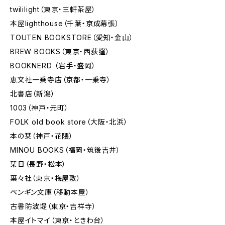
twililight（東京・三軒茶屋）
本屋lighthouse（千葉・京成幕張）
TOUTEN BOOKSTORE（愛知・金山）
BREW BOOKS（東京・西荻窪）
BOOKNERD （岩手・盛岡）
恵文社一乗寺店（京都・一乗寺）
北書店（新潟）
1003（神戸・元町）
FOLK old book store（大阪・北浜）
本の栞（神戸・花隈）
MINOU BOOKS（福岡・筑後吉井）
栞日（長野・松本）
葉々社（東京・梅屋敷）
ペンギン文庫（移動本屋）
古書防波堤（東京・吉祥寺）
本屋イトマイ（東京・ときわ台）