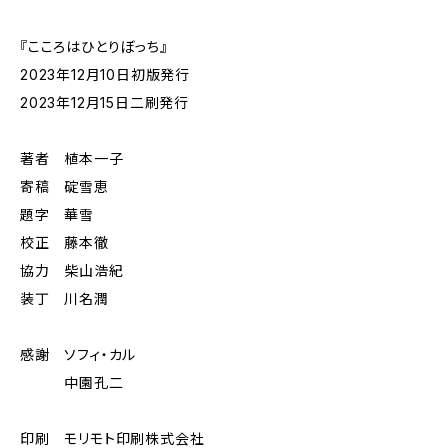
『こころはひとりぼっち』
2023年12月10日初版発行
2023年12月15日二刷発行
著者 植本一子
寄稿 碇雪恵
題字 華雪
校正 藤本徹
協力 柴山浩紀
装丁 川名潤
感謝 ソフィ・カル
中園孔二
印刷 モリモト印刷株式会社