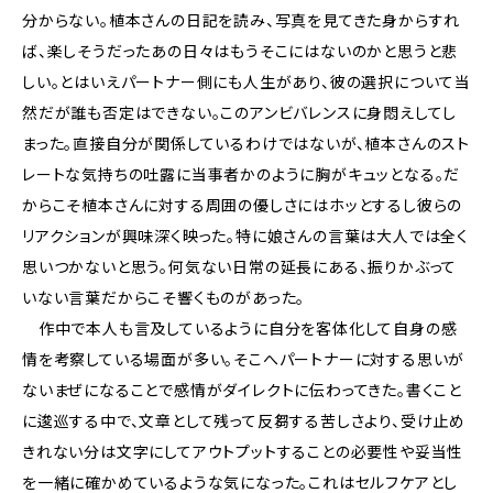
分からない。植本さんの日記を読み、写真を見てきた身からすれ
ば、楽しそうだったあの日々はもうそこにはないのかと思うと悲
しい。とはいえパートナー側にも人生があり、彼の選択について当
然だが誰も否定はできない。このアンビバレンスに身悶えしてし
まった。直接自分が関係しているわけではないが、植本さんのスト
レートな気持ちの吐露に当事者かのように胸がキュッとなる。だ
からこそ植本さんに対する周囲の優しさにはホッとするし彼らの
リアクションが興味深く映った。特に娘さんの言葉は大人では全く
思いつかないと思う。何気ない日常の延長にある、振りかぶって
いない言葉だからこそ響くものがあった。
作中で本人も言及しているように自分を客体化して自身の感
情を考察している場面が多い。そこへパートナーに対する思いが
ないまぜになることで感情がダイレクトに伝わってきた。書くこと
に逡巡する中で、文章として残って反芻する苦しさより、受け止め
きれない分は文字にしてアウトプットすることの必要性や妥当性
を一緒に確かめているような気になった。これはセルフケアとし