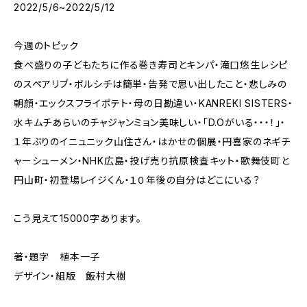
2022/5/6~2022/5/12
今週のトピック
食べ盛りの子どもたちに作る巻き寿司とキンパ・滝口悠生レシピ
のスペアリブ・ボルシチは簡単・告発で思い出したこと・悲しみの
朝顔・エックスフライポテト・母の日勘違い・KANREKI SISTERS・
水キムチあらいのチャジャンミョン美味しい・「D.Oがいる・・・！」・
１年ぶりのイニュニック山住さん・はかせの個展・円喜家のネギチ
ャーシューメン・NHK広島・投げ売り抗原検査キット・歌舞伎町と
円山町・初登場レイジくん・１０年後の自分はどこにいる？
こう見えて15000字あります。
著・題字 植本一子
デザイン・組版 飯村大樹