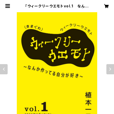
『ウィークリーウエモトvol.1 なんか
作ってる自分が好き』（自主制作） | 石
田商店