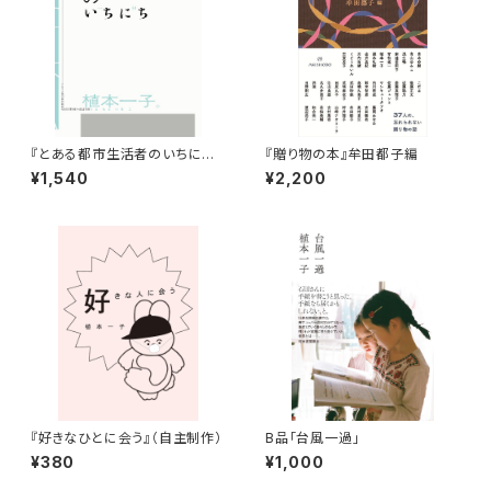
『とある都市生活者のいちにち』
『贈り物の本』牟田都子編
（自主制作）
¥1,540
¥2,200
『好きなひとに会う』（自主制作）
B品「台風一過」
¥380
¥1,000